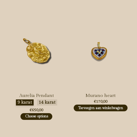
Carousel items
Aurelia Pendant
Murano heart
Maak een keuze:
*
€170,00
9 karat
14 karat
Toevoegen aan winkelwagen
€650,00
Choose options