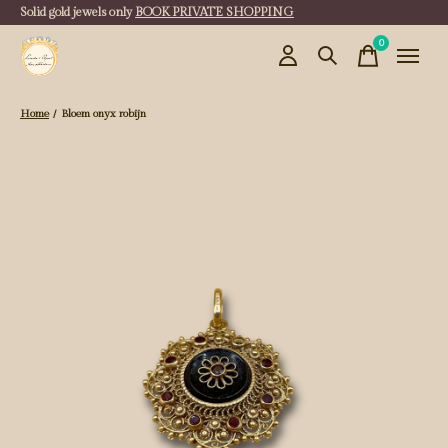
Solid gold jewels only
BOOK PRIVATE SHOPPING
0
items
Home
/
Bloem onyx robijn