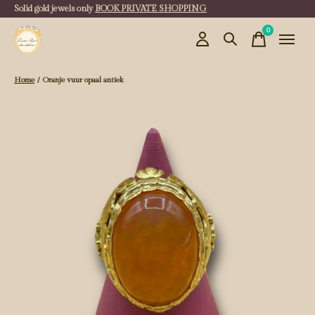
Solid gold jewels only
BOOK PRIVATE SHOPPING
0
items
Home
/
Oranje vuur opaal antiek