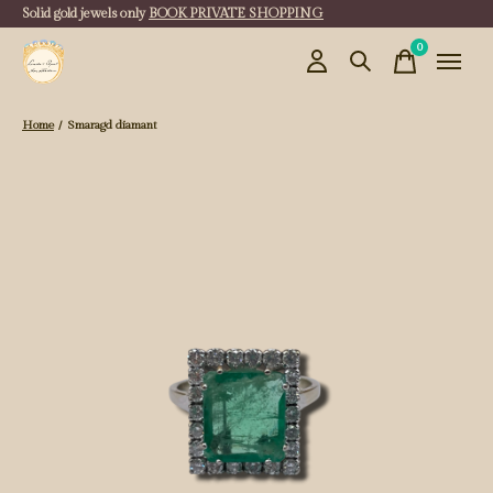
Solid gold jewels only
BOOK PRIVATE SHOPPING
0
items
Home
/
Smaragd diamant