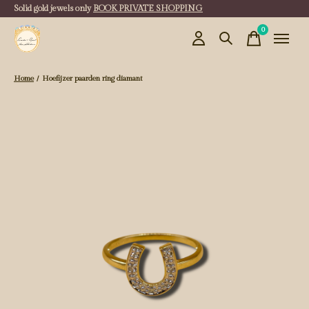
Solid gold jewels only
BOOK PRIVATE SHOPPING
0
items
Home
/
Hoefijzer paarden ring diamant