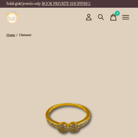
Solid gold jewels only
BOOK PRIVATE SHOPPING
0
items
Home
/
Diamant