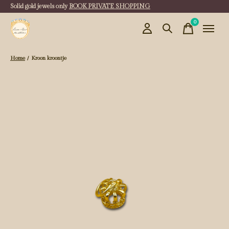
Solid gold jewels only
BOOK PRIVATE SHOPPING
0
items
Home
/
Kroon kroontje