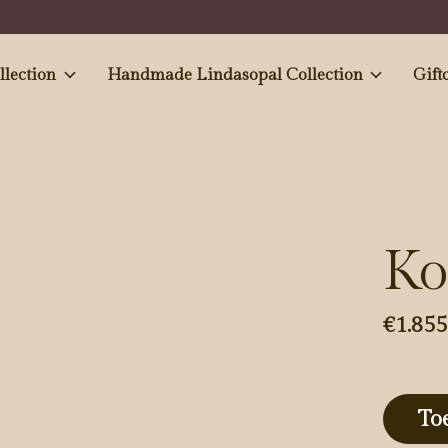
e and Antiques' collection
Handmade Lindasopal Collection
Gift
Ko
€1.855
To