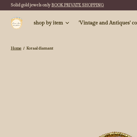
Solid gold jewels only
BOOK PRIVATE SHOPPING
shop by item
'Vintag
Home
/
Koraal diamant