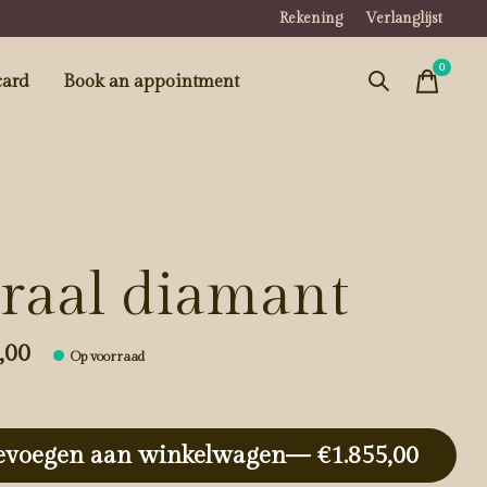
Rekening
Verlanglijst
0
items
card
Book an appointment
raal diamant
,00
Op voorraad
evoegen aan winkelwagen
— €1.855,00