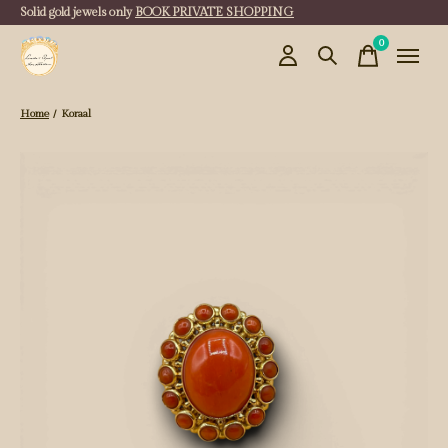
Solid gold jewels only
BOOK PRIVATE SHOPPING
0
items
Home
/
Koraal