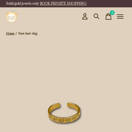
Solid gold jewels only
BOOK PRIVATE SHOPPING
0
items
Home
/
Teen hart ring