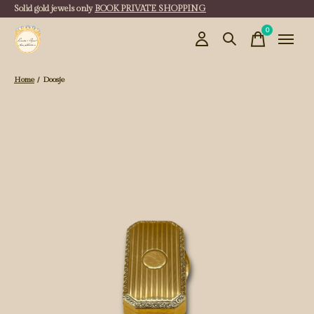
Solid gold jewels only
BOOK PRIVATE SHOPPING
0
items
Home
/
Doosje