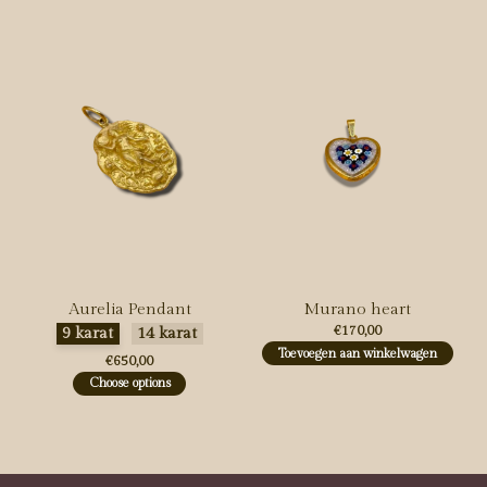
Aurelia Pendant
Murano heart
Maak een keuze:
*
€170,00
9 karat
14 karat
Toevoegen aan winkelwagen
€650,00
Choose options