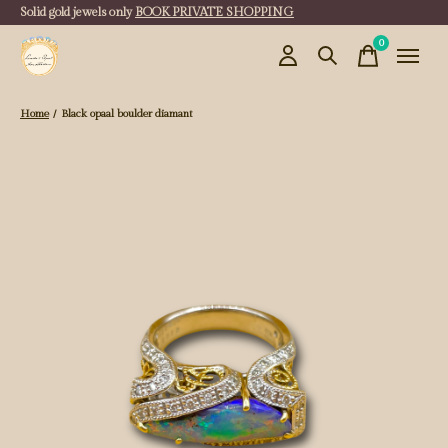
Solid gold jewels only
BOOK PRIVATE SHOPPING
0
items
Home
/
Black opaal boulder diamant