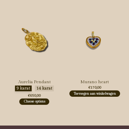
Aurelia Pendant
Murano heart
Maak een keuze:
*
€170,00
9 karat
14 karat
Toevoegen aan winkelwagen
€650,00
Choose options