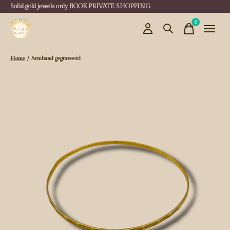
Solid gold jewels only
BOOK PRIVATE SHOPPING
0
items
Home
/
Armband gegraveerd