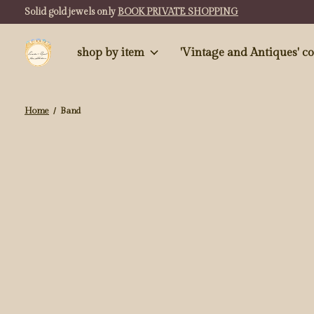
Solid gold jewels only
BOOK PRIVATE SHOPPING
shop by item
'Vintag
Home
/
Band