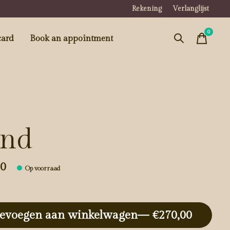
Rekening
Verlanglijst
0
items
card
Book an appointment
nd
00
Op voorraad
evoegen aan winkelwagen
— €270,00