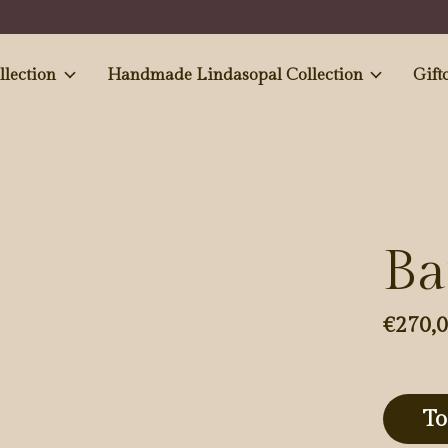
e and Antiques' collection
Handmade Lindasopal Collection
Gift
Ba
€270,
To