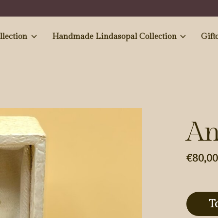
e and Antiques' collection
Handmade Lindasopal Collection
Gift
An
€80,0
T