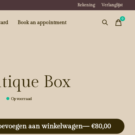
Rekening
Verlanglijst
0
items
card
Book an appointment
tique Box
0
Op voorraad
oevoegen aan winkelwagen
— €80,00