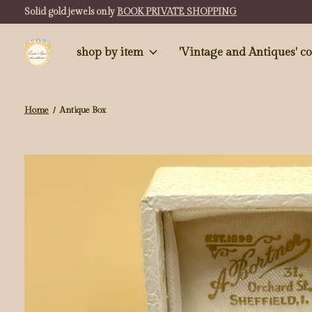
Solid gold jewels only
BOOK PRIVATE SHOPPING
shop by item
'Vintag
Home
/
Antique Box