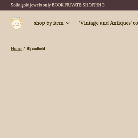
Solid gold jewels only
BOOK PRIVATE SHOPPING
shop by item
'Vintag
Home
/
Bij oudheid