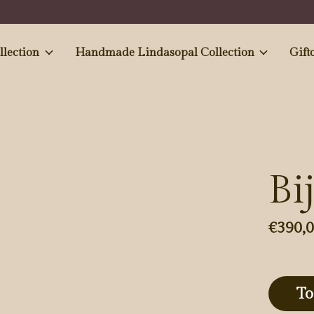
e and Antiques' collection
Handmade Lindasopal Collection
Gift
Bi
€390,
To