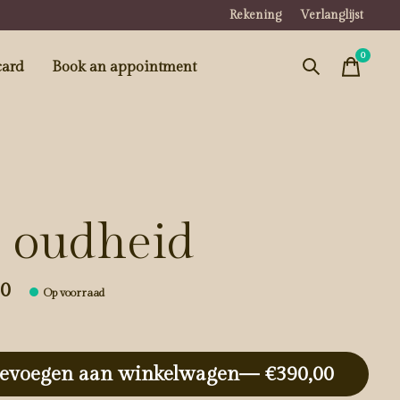
Rekening
Verlanglijst
0
items
card
Book an appointment
j oudheid
00
Op voorraad
evoegen aan winkelwagen
— €390,00