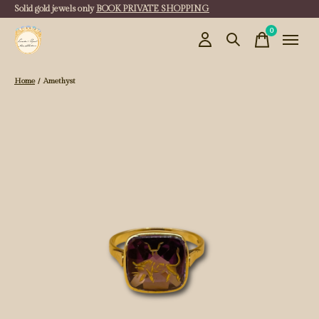
Solid gold jewels only
BOOK PRIVATE SHOPPING
0
items
Home
/
Amethyst