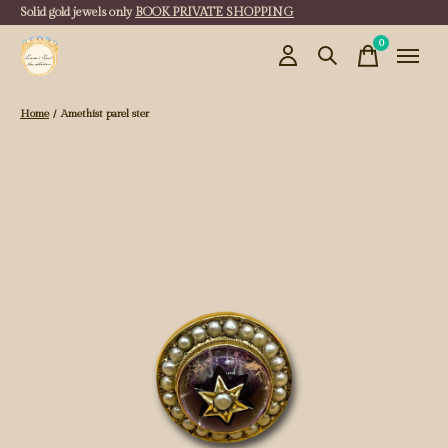
Solid gold jewels only
BOOK PRIVATE SHOPPING
0
items
Home
/
Amethist parel ster