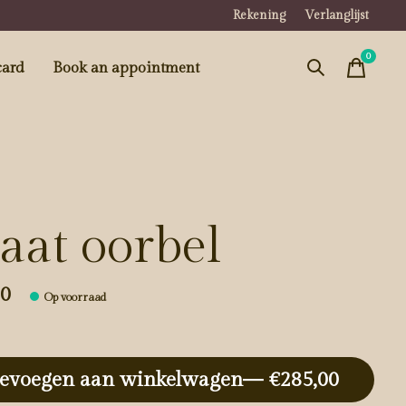
Rekening
Verlanglijst
0
items
card
Book an appointment
aat oorbel
00
Op voorraad
evoegen aan winkelwagen
— €285,00