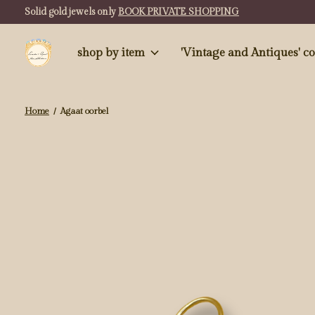
Solid gold jewels only
BOOK PRIVATE SHOPPING
shop by item
'Vintag
Home
/
Agaat oorbel