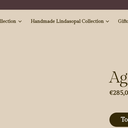
e and Antiques' collection
Handmade Lindasopal Collection
Gift
Ag
€285,
To