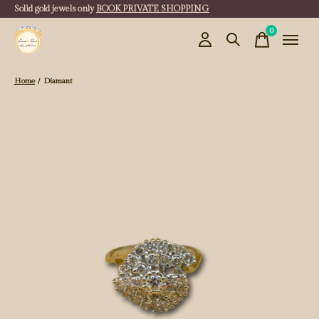
Solid gold jewels only
BOOK PRIVATE SHOPPING
0
items
Home
/
Diamant