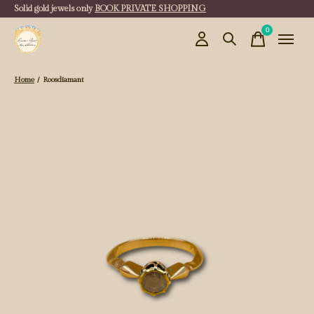
Solid gold jewels only
BOOK PRIVATE SHOPPING
0
items
Home
/
Roosdiamant