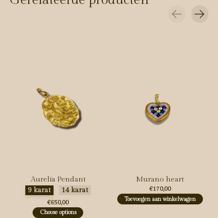
Carousel items
Aurelia Pendant
Murano heart
Maak een keuze:
*
€170,00
9 karat
14 karat
Toevoegen aan winkelwagen
€650,00
Choose options