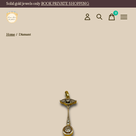
Solid gold jewels only
BOOK PRIVATE SHOPPING
0
items
Home
/
Diamant