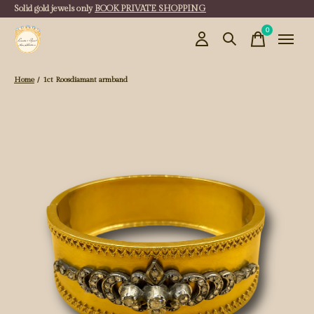
Solid gold jewels only
BOOK PRIVATE SHOPPING
0
items
Home
/
1ct Roosdiamant armband