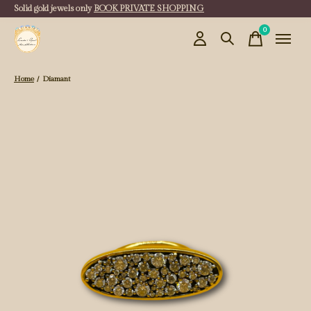
Solid gold jewels only
BOOK PRIVATE SHOPPING
0
items
Home
/
Diamant