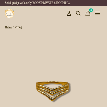
Solid gold jewels only
BOOK PRIVATE SHOPPING
0
items
Home
/
V ring