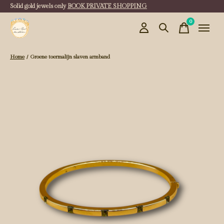
Solid gold jewels only
BOOK PRIVATE SHOPPING
0
items
Home
/
Groene toermalijn slaven armband