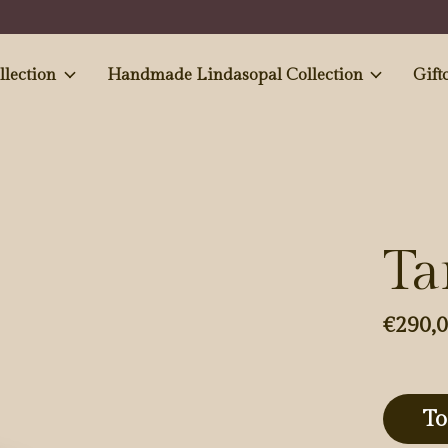
e and Antiques' collection
Handmade Lindasopal Collection
Gift
Ta
€290,
To