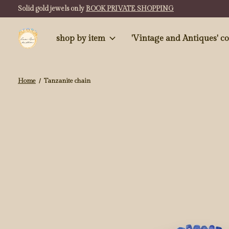
Solid gold jewels only
BOOK PRIVATE SHOPPING
shop by item
'Vintag
Home
/
Tanzanite chain