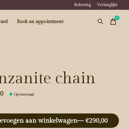
Rekening
Verlanglijst
0
items
card
Book an appointment
nzanite chain
00
Op voorraad
evoegen aan winkelwagen
— €290,00