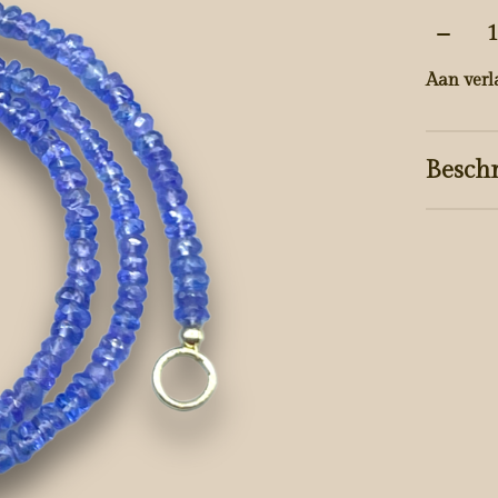
Aantal
Aan verl
Beschr