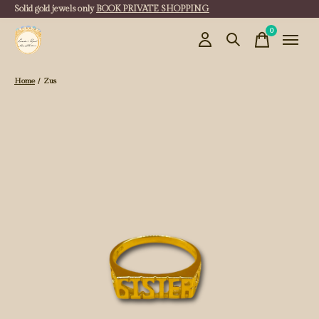
Solid gold jewels only
BOOK PRIVATE SHOPPING
0
items
Home
/
Zus