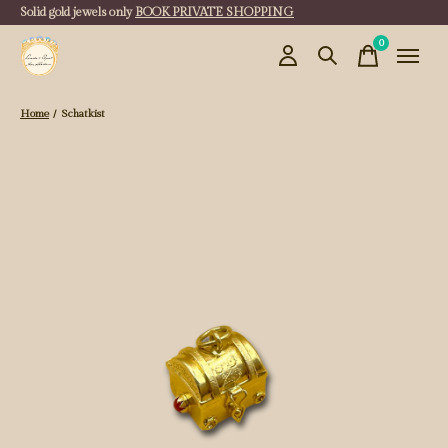
Solid gold jewels only
BOOK PRIVATE SHOPPING
0
items
Home
/
Schatkist