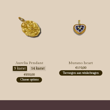
Aurelia Pendant
Murano heart
Maak een keuze:
*
€170,00
9 karat
14 karat
Toevoegen aan winkelwagen
€650,00
Choose options