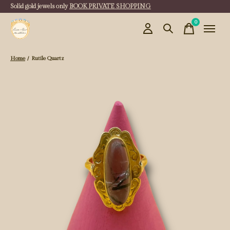
Solid gold jewels only
BOOK PRIVATE SHOPPING
0
items
Home
/
Rutile Quartz