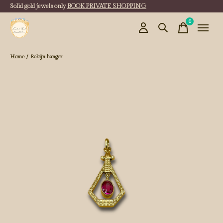
Solid gold jewels only
BOOK PRIVATE SHOPPING
0
items
Home
/
Robijn hanger