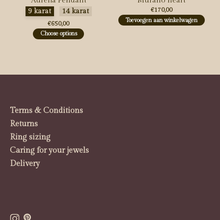
Aurelia Pendant
Murano heart
Maak een keuze:
*
€170,00
9 karat
14 karat
Toevoegen aan winkelwagen
€650,00
Choose options
Terms & Conditions
Returns
Ring sizing
Caring for your jewels
Delivery