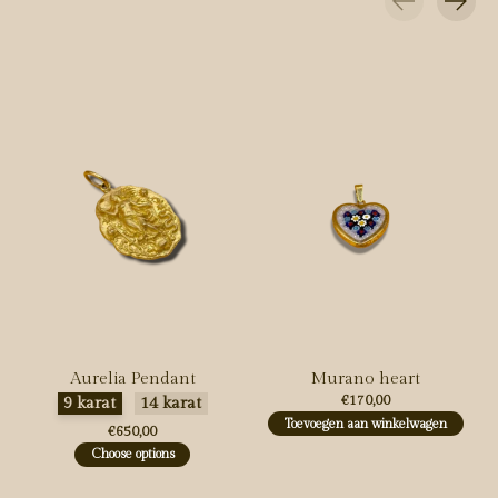
Carousel items
Aurelia Pendant
Murano heart
Maak een keuze:
*
€170,00
9 karat
14 karat
Toevoegen aan winkelwagen
€650,00
Choose options