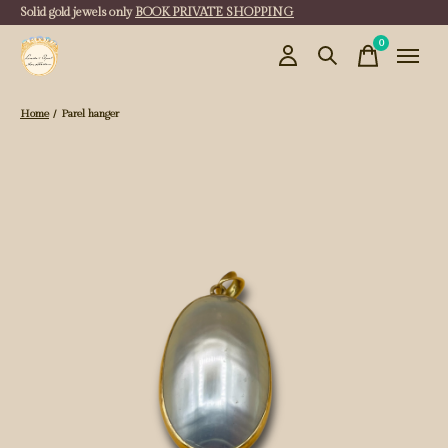
Solid gold jewels only
BOOK PRIVATE SHOPPING
0
items
Home
/
Parel hanger