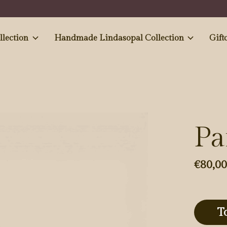
e and Antiques' collection
Handmade Lindasopal Collection
Gift
Pa
€80,0
T