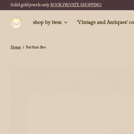
Solid gold jewels only
BOOK PRIVATE SHOPPING
shop by item
'Vintag
Home
/
Parfum fles