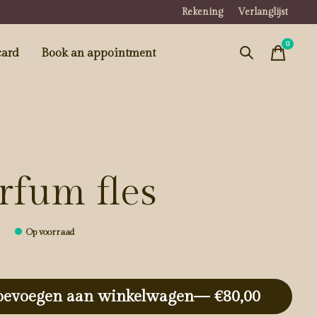
Rekening
Verlanglijst
0
items
card
Book an appointment
rfum fles
0
Op voorraad
oevoegen aan winkelwagen
— €80,00