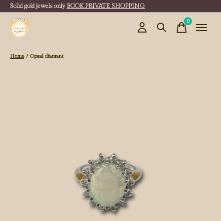
Solid gold jewels only
BOOK PRIVATE SHOPPING
0
items
Home
/
Opaal diamant