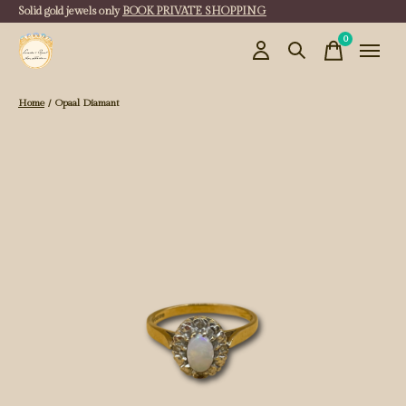
Solid gold jewels only
BOOK PRIVATE SHOPPING
0
items
Home
/
Opaal Diamant