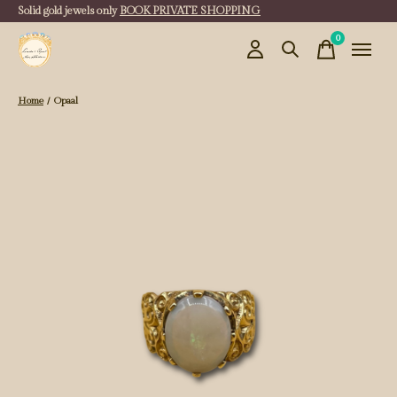
Solid gold jewels only
BOOK PRIVATE SHOPPING
0
items
Home
/
Opaal