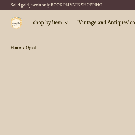
Solid gold jewels only
BOOK PRIVATE SHOPPING
shop by item
'Vintag
Home
/
Opaal