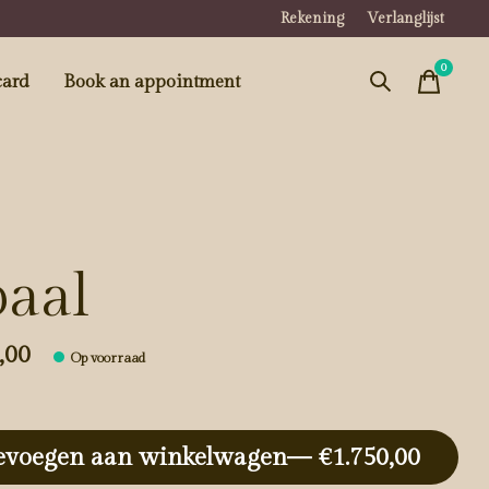
Rekening
Verlanglijst
0
items
card
Book an appointment
aal
,00
Op voorraad
evoegen aan winkelwagen
— €1.750,00