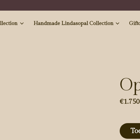
e and Antiques' collection
Handmade Lindasopal Collection
Gift
Op
€1.750
To