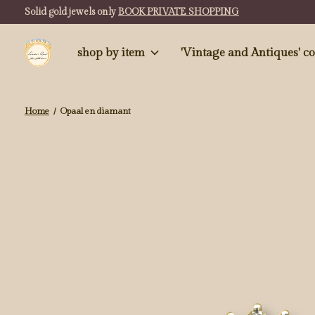
Solid gold jewels only
BOOK PRIVATE SHOPPING
shop by item
'Vintag
Home
/
Opaal en diamant