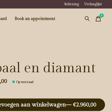
Rekening
Verlanglijst
0
items
card
Book an appointment
aal en diamant
,00
Op voorraad
evoegen aan winkelwagen
— €2.960,00