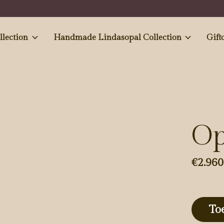
e and Antiques' collection
Handmade Lindasopal Collection
Gift
Op
€2.960
To