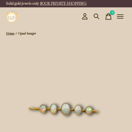
Solid gold jewels only
BOOK PRIVATE SHOPPING
0
items
Home
/
Opaal hanger