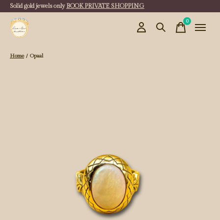
Solid gold jewels only
BOOK PRIVATE SHOPPING
0
items
Home
/
Opaal