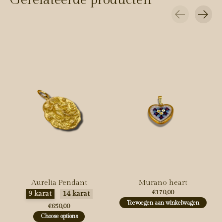
Carousel items
Aurelia Pendant
Murano heart
Maak een keuze:
*
€170,00
9 karat
14 karat
Toevoegen aan winkelwagen
€650,00
Choose options