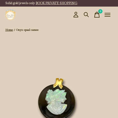
Solid gold jewels only
BOOK PRIVATE SHOPPING
0
items
Home
/
Onyx opaal camee