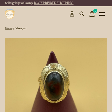
Solid gold jewels only
BOOK PRIVATE SHOPPING
0
items
Home
/
Mosagaat