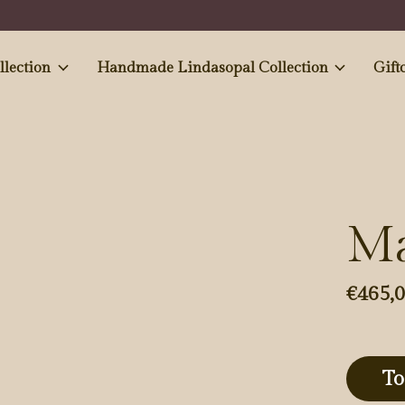
e and Antiques' collection
Handmade Lindasopal Collection
Gift
Ma
€465,
To