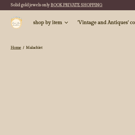
Solid gold jewels only
BOOK PRIVATE SHOPPING
shop by item
'Vintag
Home
/
Malachiet