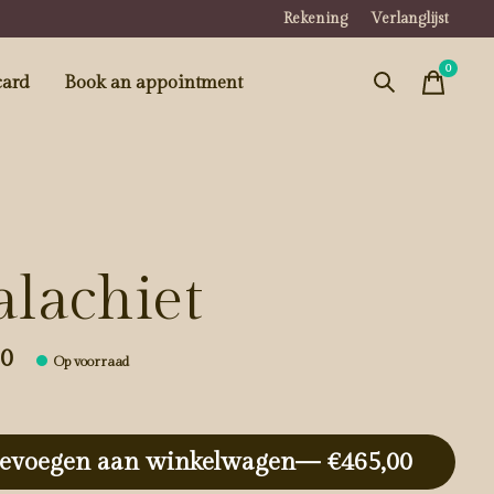
Rekening
Verlanglijst
0
items
card
Book an appointment
lachiet
00
Op voorraad
evoegen aan winkelwagen
— €465,00