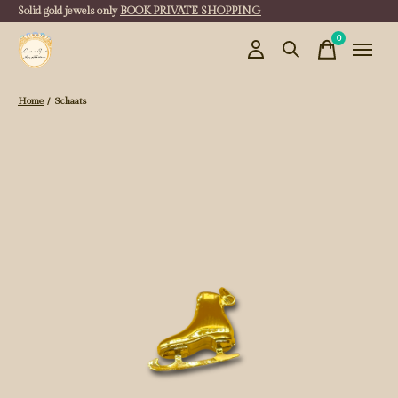
Solid gold jewels only
BOOK PRIVATE SHOPPING
0
items
Home
/
Schaats