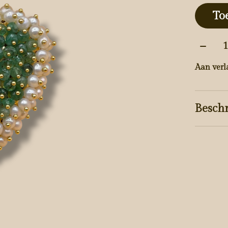
To
Aantal
Aan verl
Beschr