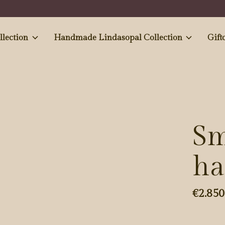
e and Antiques' collection
Handmade Lindasopal Collection
Gift
Sm
ha
€2.850