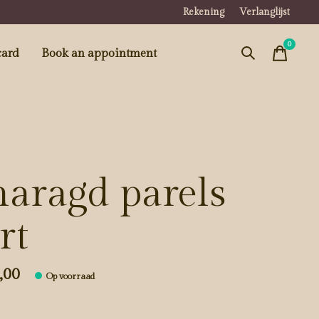
Rekening
Verlanglijst
0
items
card
Book an appointment
aragd parels
rt
,00
Op voorraad