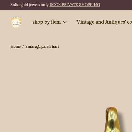
Solid gold jewels only
BOOK PRIVATE SHOPPING
shop by item
'Vintag
Home
/
Smaragd parels hart