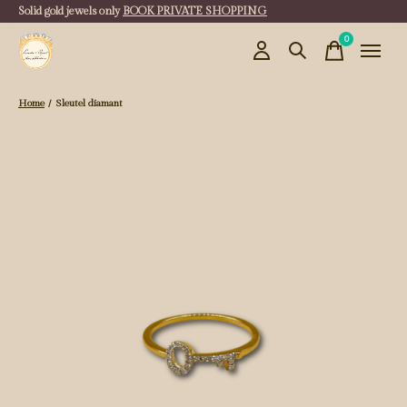
Solid gold jewels only
BOOK PRIVATE SHOPPING
0
items
Home
/
Sleutel diamant