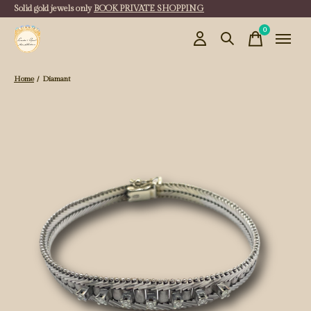
Solid gold jewels only
BOOK PRIVATE SHOPPING
0
items
Home
/
Diamant