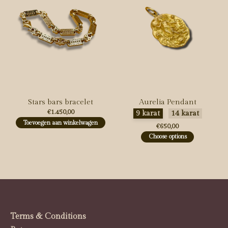
Stars bars bracelet
Aurelia Pendant
€1.450,00
Maak een keuze:
*
9 karat
14 karat
Toevoegen aan winkelwagen
€650,00
Choose options
Terms & Conditions