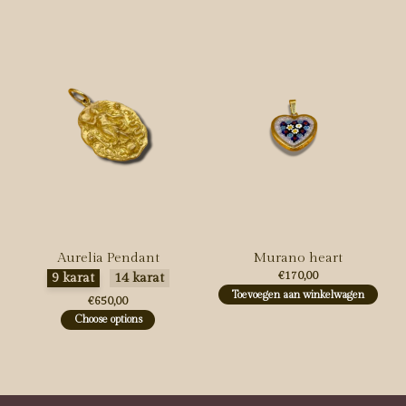
Aurelia Pendant
Murano heart
Maak een keuze:
*
€170,00
9 karat
14 karat
Toevoegen aan winkelwagen
€650,00
Choose options