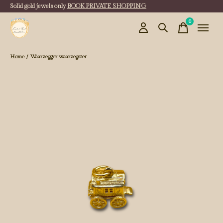
Solid gold jewels only
BOOK PRIVATE SHOPPING
0
items
Home
/
Waarzegger waarzegster