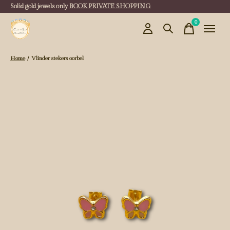
Solid gold jewels only
BOOK PRIVATE SHOPPING
0
items
Home
/
Vlinder stekers oorbel