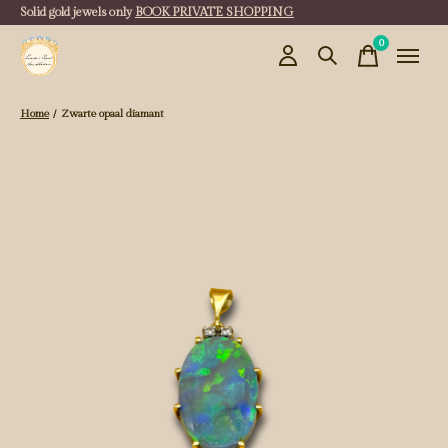
Solid gold jewels only
BOOK PRIVATE SHOPPING
0
items
Home
/
Zwarte opaal diamant