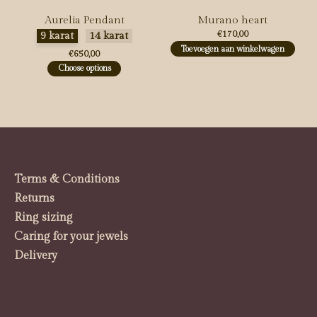
Aurelia Pendant
Murano heart
Maak een keuze:
*
€170,00
9 karat
14 karat
Toevoegen aan winkelwagen
€650,00
Choose options
Terms & Conditions
Returns
Ring sizing
Caring for your jewels
Delivery