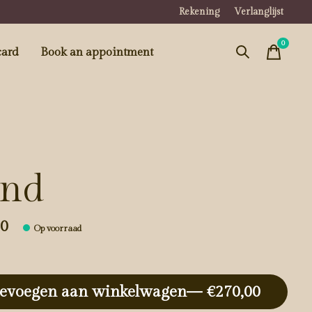
Rekening
Verlanglijst
0
items
card
Book an appointment
nd
00
Op voorraad
evoegen aan winkelwagen
— €270,00