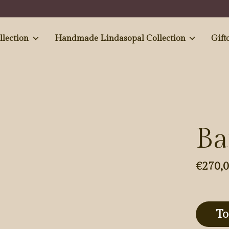
e and Antiques' collection
Handmade Lindasopal Collection
Gift
Ba
€270,
To