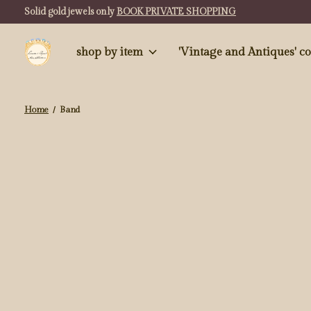
Solid gold jewels only
BOOK PRIVATE SHOPPING
shop by item
'Vintag
Home
/
Band